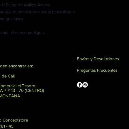
 el Pulpo de Anillos Azules.
a que puede llegar a ser la naturaleza si
iva que luzca.
sentar el elemento Agua.
Envíos y Devoluciones
den encontrar en:
Preguntas Frecuentes
 de Cali
Comercial el Tesoro
 7 # 13 - 70 (CENTRO)
: MONTANA
o Conceptstore
#81 - 45