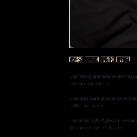
Camiseta Extremadamente Fresca 
Oversize y lo Clásico
Diseñado para quienes se ven repr
estilo mas sobrío.
Hecha de 100% Algodón Peruano (
rib para un ajuste comodo.