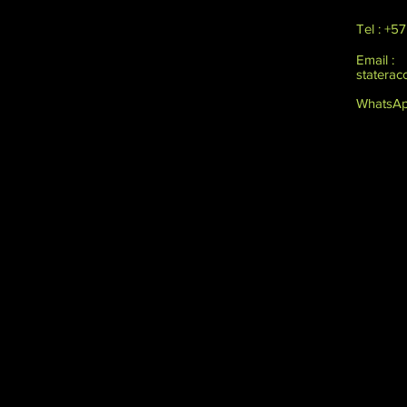
Tel : +5
Email :
statera
WhatsAp