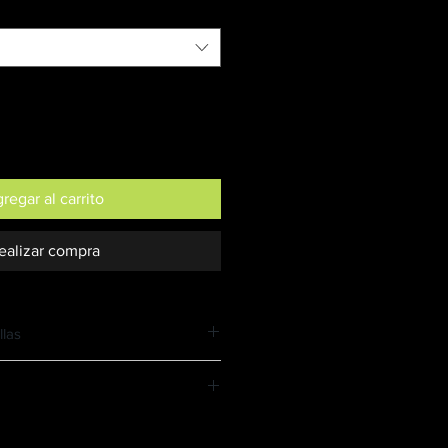
regar al carrito
ealizar compra
llas
ide 1,75 y lleva puesta una
ide 1,70 y lleva puesta una
HO
LARGO
MANGAS