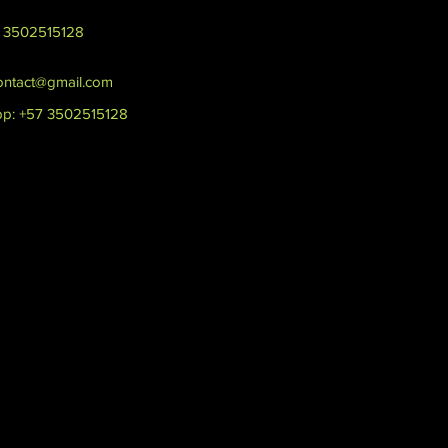
7 3502515128
contact@gmail.com
p: +57 3502515128