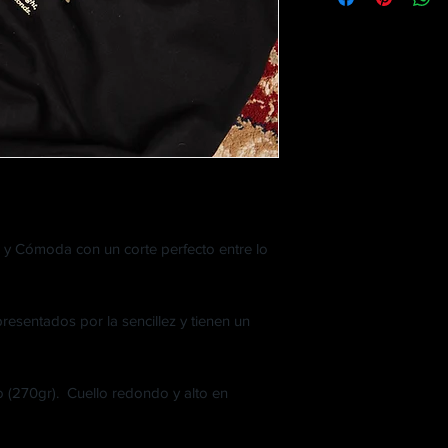
S
56
M
58
L
60
XL
62
y Cómoda con un corte perfecto entre lo
esentados por la sencillez y tienen un
270gr). Cuello redondo y alto en