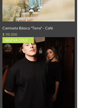
Camiseta Básica "Terra" - Café
Precio
$ 115.000
NUEVA COLECCIÓN