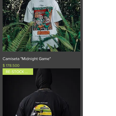
Camiseta "Midnight Game"
Precio
$ 178.500
RE-STOCK ALERT!