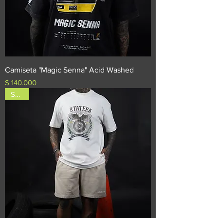
Camiseta "Magic Senna" Acid Washed
Precio
$ 140.000
SALE!