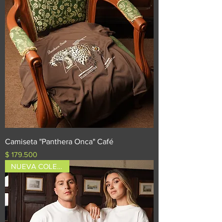
Camiseta "Panthera Onca" Café
Precio
$ 179.500
NUEVA COLECCIÓN