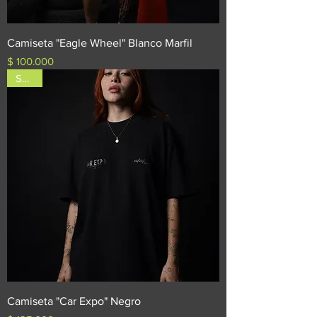
Camiseta "Eagle Wheel" Blanco Marfil
Precio
$ 100.000
SALE!
Camiseta "Car Expo" Negro