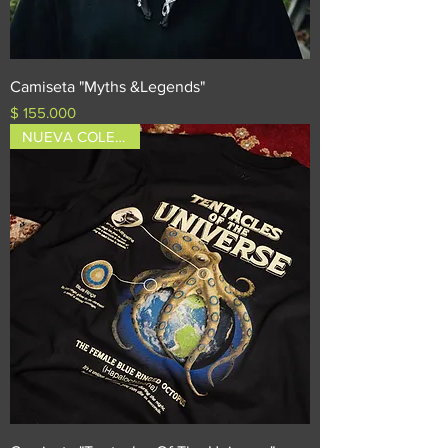
Camiseta "Myths &Legends"
Precio
$ 155.000
NUEVA COLECCIÓN