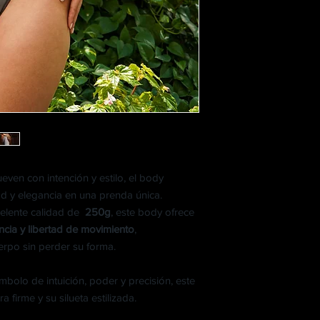
ven con intención y estilo, el body
dad y elegancia en una prenda única.
elente calidad de
250g
, este body ofrece
encia y libertad de movimiento
,
rpo sin perder su forma.
ímbolo de intuición, poder y precisión, este
 firme y su silueta estilizada.