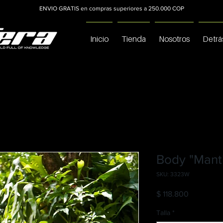
ENVIO GRATIS en compras superiores a 250.000 COP
Inicio
Tienda
Nosotros
Detrá
Body "Manti
SKU: 3323W
Precio
$ 118.800
C
Talla
*