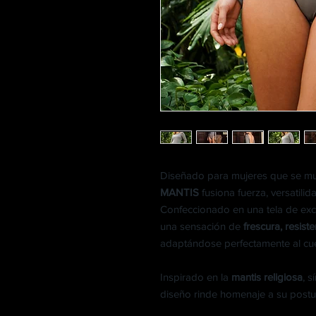
Diseñado para mujeres que se mue
MANTIS
fusiona fuerza, versatili
Confeccionado en una tela de exc
una sensación de
frescura, resist
adaptándose perfectamente al cue
Inspirado en la
mantis religiosa
, s
diseño rinde homenaje a su postura