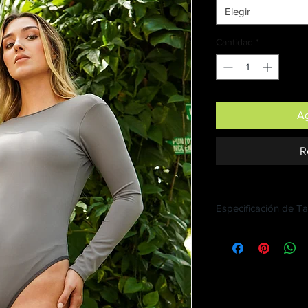
Elegir
Cantidad
*
Ag
R
Especificación de Ta
La Modelo mide 1,72 y