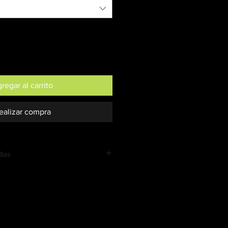
regar al carrito
ealizar compra
llas
 lleva puesta una Camiseta Talla S